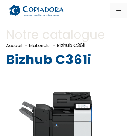
Aller
au
Menu
contenu
Notre catalogue
Bizhub C361i
Accueil
Materiels
Bizhub C361i