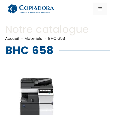
Aller
au
Menu
contenu
Notre catalogue
BHC 658
Accueil
Materiels
BHC 658