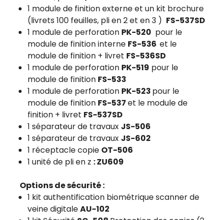
1 module de finition externe et un kit brochure
(livrets 100 feuilles, pli en 2 et en 3 )
FS-537SD
1 module de perforation
PK-520
pour le
module de finition interne
FS-536
et le
module de finition + livret
FS-536SD
1 module de perforation
PK-519
pour le
module de finition
FS-533
1 module de perforation
PK-523
pour le
module de finition
FS-537
et le module de
finition + livret
FS-537SD
1 séparateur de travaux
JS-506
1 séparateur de travaux
JS-602
1 réceptacle copie
OT-506
1 unité de pli en z
: ZU609
Options de sécurité :
1 kit authentification biométrique scanner de
veine digitale
AU-102