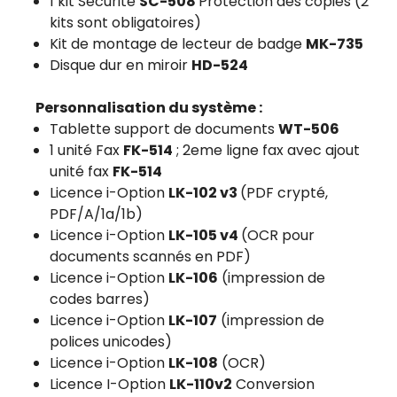
1 kit Sécurité
SC-508
Protection des copies (2
kits sont obligatoires)
Kit de montage de lecteur de badge
MK-735
Disque dur en miroir
HD-524
Personnalisation du système :
Tablette support de documents
WT-506
1 unité Fax
FK-514
; 2eme ligne fax avec ajout
unité fax
FK-514
Licence i-Option
LK-102 v3
(PDF crypté,
PDF/A/1a/1b)
Licence i-Option
LK-105 v4
(OCR pour
documents scannés en PDF)
Licence i-Option
LK-106
(impression de
codes barres)
Licence i-Option
LK-107
(impression de
polices unicodes)
Licence i-Option
LK-108
(OCR)
Licence I-Option
LK-110v2
Conversion