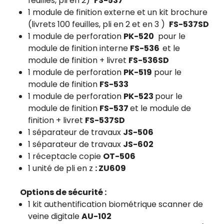
feuilles, pli en 2)
FS-537
1 module de finition externe et un kit brochure
(livrets 100 feuilles, pli en 2 et en 3 )
FS-537SD
1 module de perforation
PK-520
pour le
module de finition interne
FS-536
et le
module de finition + livret
FS-536SD
1 module de perforation
PK-519
pour le
module de finition
FS-533
1 module de perforation
PK-523
pour le
module de finition
FS-537
et le module de
finition + livret
FS-537SD
1 séparateur de travaux
JS-506
1 séparateur de travaux
JS-602
1 réceptacle copie
OT-506
1 unité de pli en z
: ZU609
Options de sécurité :
1 kit authentification biométrique scanner de
veine digitale
AU-102