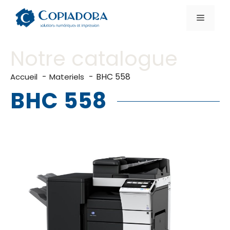
Aller
au
Menu
contenu
Notre catalogue
BHC 558
Accueil
Materiels
BHC 558