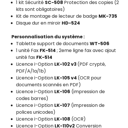
1 kit Sécurité
SC-508
Protection des copies (2
kits sont obligatoires)
Kit de montage de lecteur de badge
MK-735
Disque dur en miroir
HD-524
Personnalisation du système :
Tablette support de documents
WT-506
1 unité Fax
FK-514
; 2eme ligne fax avec ajout
unité fax
FK-514
Licence i-Option
LK-102 v3
(PDF crypté,
PDF/A/1a/1b)
Licence i-Option
LK-105 v4
(OCR pour
documents scannés en PDF)
Licence i-Option
LK-106
(impression de
codes barres)
Licence i-Option
LK-107
(impression de
polices unicodes)
Licence i-Option
LK-108
(OCR)
Licence I-Option
LK-110v2
Conversion