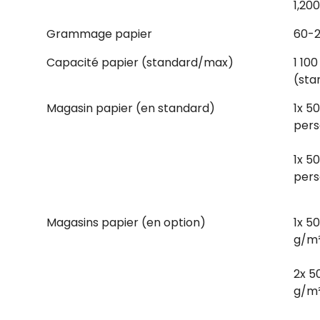
1,20
Grammage papier
60-
Capacité papier (standard/max)
1 100
(sta
Magasin papier (en standard)
1x 5
pers
1x 5
pers
Magasins papier (en option)
1x 50
g/m
2x 5
g/m