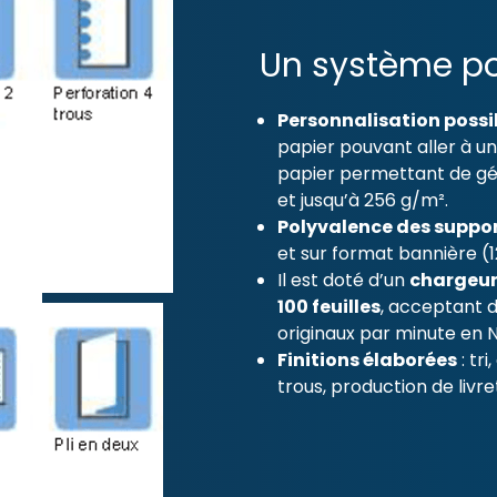
Un système pol
Personnalisation possi
papier pouvant aller à u
papier permettant de gér
et jusqu’à 256 g/m².
Polyvalence des suppor
et sur format bannière (
Il est doté d’un
chargeur
100 feuilles
, acceptant d
originaux par minute en
Finitions élaborées
: tri
trous, production de livret