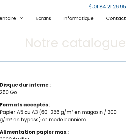
01 84 21 26 95
entaire
Ecrans
Informatique
Contact
Notre catalogue
Disque dur interne :
250 Go
Formats acceptés :
Papier A5 au A3 (60–256 g/m² en magasin / 300
g/m² en bypass) et mode bannière
Alimentation papier max :