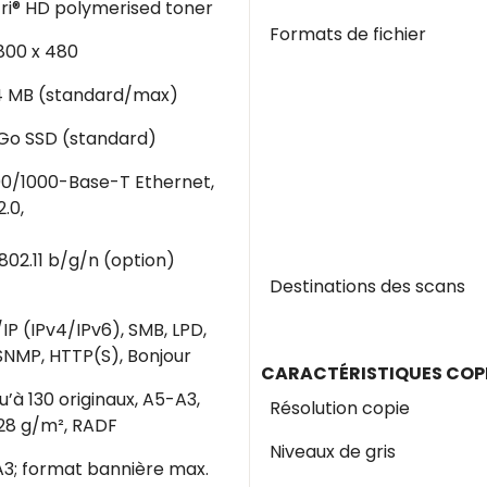
tri® HD polymerised toner
Formats de fichier
 800 x 480
4 MB (standard/max)
Go SSD (standard)
00/1000-Base-T Ethernet,
.0,
 802.11 b/g/n (option)
Destinations des scans
IP (IPv4/IPv6), SMB, LPD,
 SNMP, HTTP(S), Bonjour
CARACTÉRISTIQUES COPI
u’à 130 originaux, A5-A3,
Résolution copie
28 g/m², RADF
Niveaux de gris
3; format bannière max.