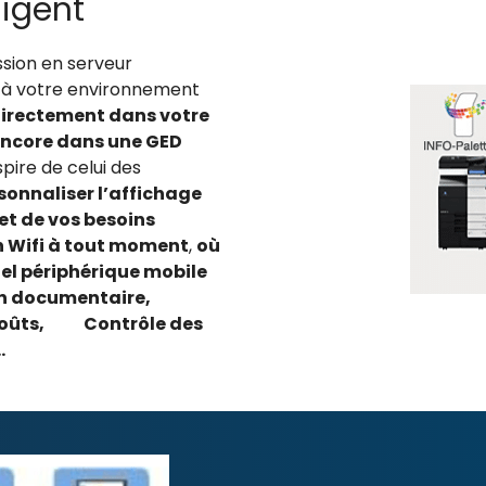
ligent
sion en serveur
nt à votre environnement
directement dans votre
 encore dans une GED
spire de celui des
onnaliser l’affichage
et de vos besoins
n Wifi à tout moment
,
où
uel périphérique mobile
n documentaire,
s coûts, Contrôle des
…