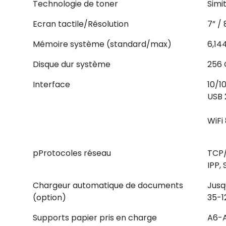
Technologie de toner
Simi
Ecran tactile/Résolution
7” /
Mémoire système (standard/max)
6,14
Disque dur système
256 
Interface
10/1
USB 2
WiFi
pProtocoles réseau
TCP/
IPP,
Chargeur automatique de documents
Jusq
(option)
35-1
Supports papier pris en charge
A6-A