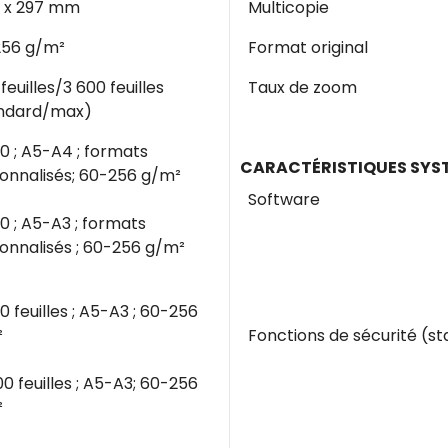
0 x 297 mm
Multicopie
256 g/m²
Format original
 feuilles/3 600 feuilles
Taux de zoom
ndard/max)
00 ; A5-A4 ; formats
CARACTÉRISTIQUES SYST
onnalisés; 60-256 g/m²
Software
00 ; A5-A3 ; formats
onnalisés ; 60-256 g/m²
0 feuilles ; A5-A3 ; 60-256
²
Fonctions de sécurité (s
00 feuilles ; A5-A3; 60-256
²