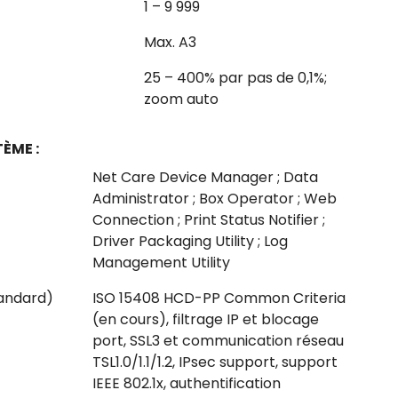
1 – 9 999
Max. A3
25 – 400% par pas de 0,1%;
zoom auto
ÈME :
Net Care Device Manager ; Data
Administrator ; Box Operator ; Web
Connection ; Print Status Notifier ;
Driver Packaging Utility ; Log
Management Utility
tandard)
ISO 15408 HCD-PP Common Criteria
(en cours), filtrage IP et blocage
port, SSL3 et communication réseau
TSL1.0/1.1/1.2, IPsec support, support
IEEE 802.1x, authentification