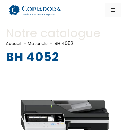
Aller
au
Menu
contenu
Notre catalogue
BH 4052
Accueil
Materiels
BH 4052