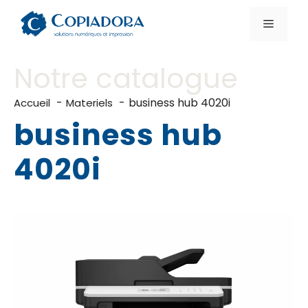
Aller
au
Menu
contenu
Notre catalogue
business hub 4020i
Accueil
Materiels
business hub
4020i