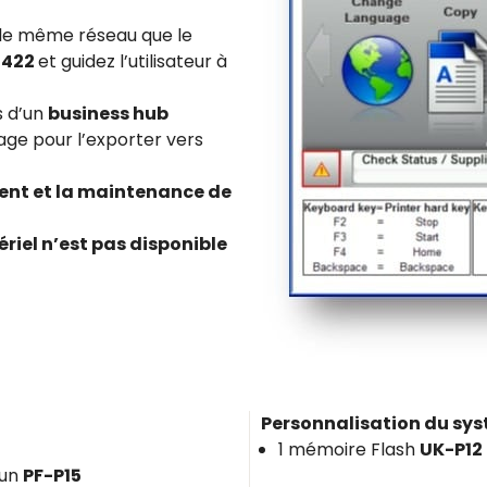
r le même réseau que le
4422
et guidez l’utilisateur à
s d’un
business hub
age pour l’exporter vers
ent et la maintenance de
riel n’est pas disponible
Personnalisation du sys
1 mémoire Flash
UK-P12
cun
PF-P15