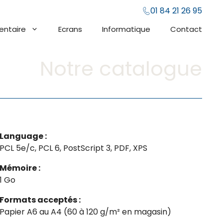
01 84 21 26 95
entaire
Ecrans
Informatique
Contact
Notre catalogue
Language :
PCL 5e/c, PCL 6, PostScript 3, PDF, XPS
Mémoire :
1 Go
Formats acceptés :
Papier A6 au A4 (60 à 120 g/m² en magasin)