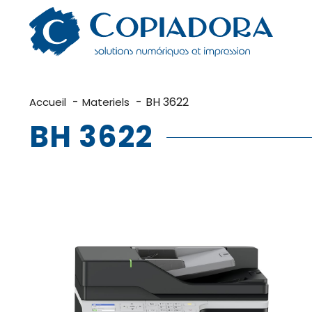
Aller
au
contenu
BH 3622
Accueil
Materiels
BH 3622