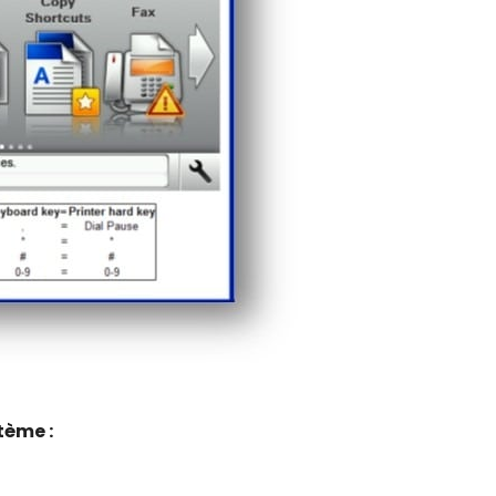
tème :