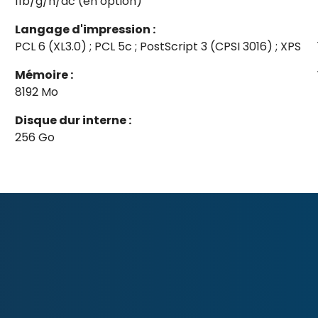
11b/g/n/ac (en option)
Langage d'impression :
PCL 6 (XL3.0) ; PCL 5c ; PostScript 3 (CPSI 3016) ; XPS
Mémoire :
8192 Mo
Disque dur interne :
256 Go