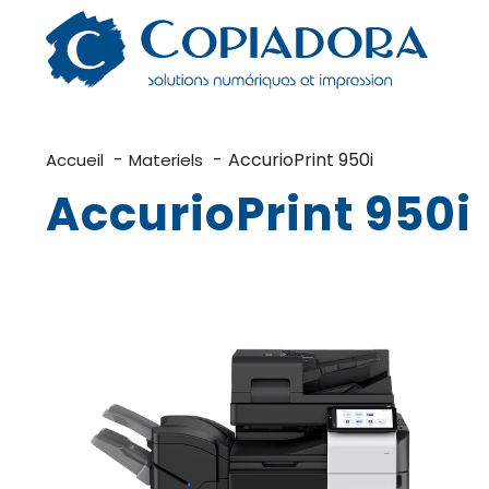
Aller
au
contenu
AccurioPrint 950i
Accueil
Materiels
AccurioPrint 950i