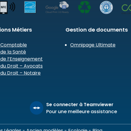
ions Métiers
Gestion de documents
 Comptable
Omnipage Ultimate
de la Santé
 de l’Enseignement
du Droit – Avocats
du Droit – Notaire
Se connecter à Teamviewer
Pour une meilleure assistance
s Légales
-
Ancien modèles
-
Ecologie
-
Blog